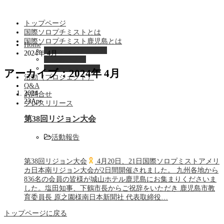
トップページ
国際ソロプチミストとは
国際ソロプチミスト鹿児島とは
Home
パストガバナー紹介
2024年 4月
会長あいさつ
鹿児島クラブ紹介
アーカイブ：2024年 4月
活動（プロジェクト）
Q&A
2024
お問合せ
23
Apr
プレスリリース
第38回リジョン大会
活動報告
第38回リジョン大会
4月20日、21日国際ソロプミストアメリ
カ日本南リジョン大会が2日間開催されました。 九州各地から
836名の会員の皆様が城山ホテル鹿児島にお集まりくださいま
した。塩田知事、下鶴市長からご祝辞をいただき 鹿児島市教
育委員長 原之園様南日本新聞社 代表取締役…
トップページに戻る