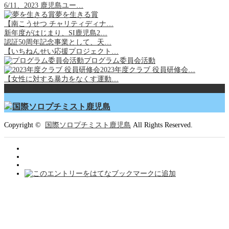
6/11、2023 鹿児島ユー…
夢を生きる賞
【南こうせつ チャリティディナ…
新年度がはじまり、SI鹿児島2…
認証50周年記念事業として、天…
【いちねんせい応援プロジェクト…
プログラム委員会活動
2023年度クラブ 役員研修会…
【女性に対する暴力をなくす運動…
ページ上部へ戻る
Copyright ©
国際ソロプチミスト鹿児島
All Rights Reserved.