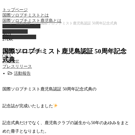
トップページ
国際ソロプチミストとは
国際ソロプチミスト鹿児島とは
Home
活動報告
国際ソロプチミスト鹿児島認証 50周年記念式典
パストガバナー紹介
会長あいさつ
2023
鹿児島クラブ紹介
27
Dec
国際ソロプチミスト鹿児島認証 50周年記念
活動（プロジェクト）
Q&A
式典
お問合せ
プレスリリース
活動報告
国際ソロプチミスト鹿児島認証 50周年記念式典の
記念誌が完成いたしました
記念式典だけでなく、鹿児島クラブの誕生から50年のあゆみをまと
めた冊子となりました。