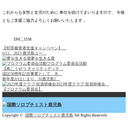
これからも女性と女児のために 奉仕を続けてまいりますので、 今後
ともご支援ご協力よろしくお願いいたします 。
DSC_3338
【犯罪被害者支援キャンペーン】…
6/11、2023 鹿児島ユー…
夢を生きる賞
プログラム委員会活動
【南こうせつ チャリティディナ…
認証50周年記念事業として、天…
新年度がはじまり、SI鹿児島2…
2023年度クラブ 役員研修会…
【プログラム委員会】
ページ上部へ戻る
Copyright ©
国際ソロプチミスト鹿児島
All Rights Reserved.