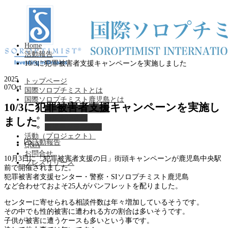
Home
活動報告
10/3に犯罪被害者支援キャンペーンを実施しました
2025
トップページ
07
Oct
国際ソロプチミストとは
国際ソロプチミスト鹿児島とは
10/3に犯罪被害者支援キャンペーンを実施し
パストガバナー紹介
会長あいさつ
ました
鹿児島クラブ紹介
活動（プロジェクト）
活動報告
Q&A
お問合せ
10月3日に「犯罪被害者支援の日」街頭キャンペーンが鹿児島中央駅
プレスリリース
前で開催されました。
犯罪被害者支援センター・警察・SIソロプチミスト鹿児島
など合わせておよそ25人がパンフレットを配りました。
センターに寄せられる相談件数は年々増加しているそうです。
その中でも性的被害に遭われる方の割合は多いそうです。
子供が被害に遭うケースも多いという事です。