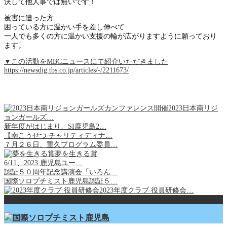
決して他人事では無いです！
被害に遭った方
困っている方に温かい手を差し伸べて
一人でも多くの方に温かい支援の輪が広がりますように願っており
ます。
▼この活動をMBCニュースにて紹介いただきました
https://newsdig.tbs.co.jp/articles/-/2211673/
2023日本南リジ
ョンガールズ…
新年度がはじまり、SI鹿児島2…
【南こうせつ チャリティディナ…
７月２６日、重久プログラム委員…
夢を生きる賞
6/11、2023 鹿児島ユー…
認証５０周年記念講演会「いろん…
国際ソロプチミスト鹿児島認証５…
2023年度クラブ 役員研修会…
ページ上部へ戻る