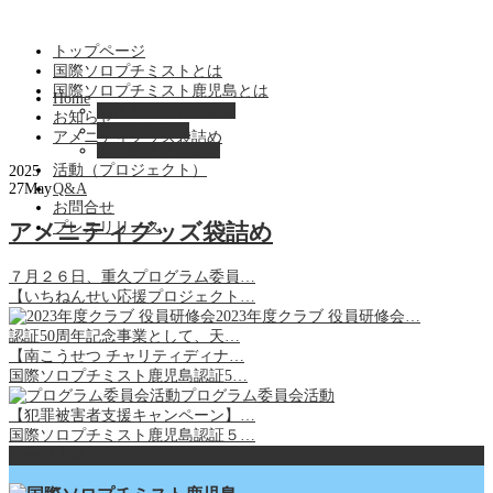
トップページ
国際ソロプチミストとは
国際ソロプチミスト鹿児島とは
Home
パストガバナー紹介
お知らせ
会長あいさつ
アメニティグッズ袋詰め
鹿児島クラブ紹介
活動（プロジェクト）
2025
27
May
Q&A
お問合せ
プレスリリース
アメニティグッズ袋詰め
７月２６日、重久プログラム委員…
【いちねんせい応援プロジェクト…
2023年度クラブ 役員研修会…
認証50周年記念事業として、天…
【南こうせつ チャリティディナ…
国際ソロプチミスト鹿児島認証5…
プログラム委員会活動
【犯罪被害者支援キャンペーン】…
国際ソロプチミスト鹿児島認証５…
ページ上部へ戻る